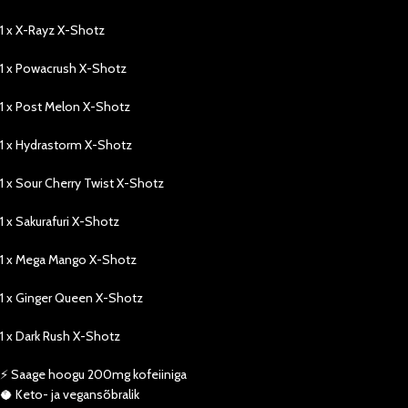
1 x X-Rayz X-Shotz
1 x Powacrush X-Shotz
1 x Post Melon X-Shotz
1 x Hydrastorm X-Shotz
1 x Sour Cherry Twist X-Shotz
1 x Sakurafuri X-Shotz
1 x Mega Mango X-Shotz
1 x Ginger Queen X-Shotz
1 x Dark Rush X-Shotz
⚡ ️Saage hoogu 200mg kofeiiniga
🥥 Keto- ja vegansõbralik