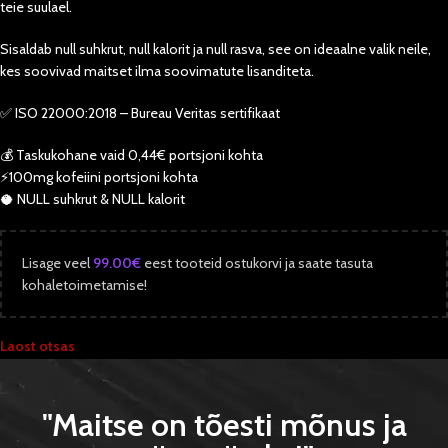
teie suulael.
Sisaldab null suhkrut, null kalorit ja null rasva, see on ideaalne valik neile,
kes soovivad maitset ilma soovimatute lisanditeta.
✅ ISO 22000:2018 – Bureau Veritas sertifikaat
💰 Taskukohane vaid 0,44€ portsjoni kohta
⚡️100mg kofeiini portsjoni kohta
🥥 NULL suhkrut & NULL kalorit
Lisage veel
99.00
€
eest tooteid ostukorvi ja saate tasuta
kohaletoimetamise!
Laost otsas
"Maitse on tõesti mõnus ja