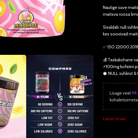
Nautige suve maits
maitsva roosa lim
Sisaldab null suhkru
kes soovivad maits
✅ ISO 22000:2018 –
💰 Taskukohane va
⚡️100mg kofeiini p
🥥 NULL suhkrut & 
Lisage veel
99
kohaletoimeta
Laost otsas