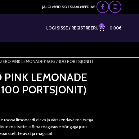
JÄLGI MEID SOTSIAALMEEDIAS:
0
LOGI SISSE / REGISTREERU
0.00
€
-ZERO PINK LEMONADE (160G / 100 PORTSJONIT)
O PINK LEMONADE
/ 100 PORTSJONIT)
ie roosa limonaadi elava ja värskendava maitsega.
eliste maitsete ja õrna magususe hõnguga jook
epäraselt teravat ja magusat.