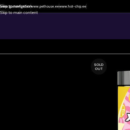
Skip to navigation
www.gamerfuel.ee
www.pethouse.ee
www.hot-chip.ee
Skip to main content
SOLD
OUT