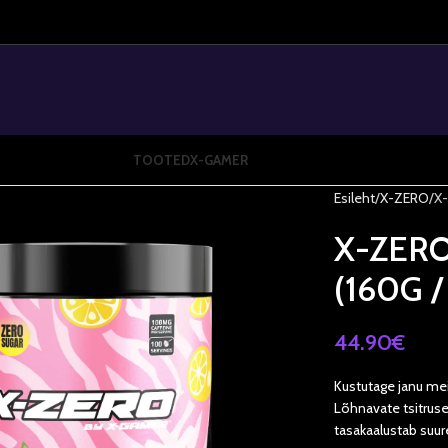
TOOTED
X-GAMER
Esileht
X-ZERO
X
X-ZER
(160G 
44.90
€
Kustutage janu me
Lõhnavate tsitrus
tasakaalustab suur