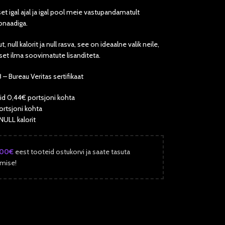
et igal ajal ja igal pool meie vastupandamatult
onaadiga.
t, null kalorit ja null rasva, see on ideaalne valik neile,
et ilma soovimatute lisanditeta.
 Bureau Veritas sertifikaat
id 0,44€ portsjoni kohta
ortsjoni kohta
NULL kalorit
.00
€
eest tooteid ostukorvi ja saate tasuta
mise!